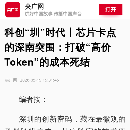
央广网
讲好中国故事 传播中国声音
科创“圳”时代丨芯片卡点
的深南突围：打破“高价
Token”的成本死结
源：央广网
2026-05-19 19:31:45
编者按：
深圳的创新密码，藏在最微观的