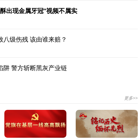
桃酥出现金属牙冠”视频不属实
致八级伤残 该由谁来赔？
陷阱 警方斩断黑灰产业链
更多>>