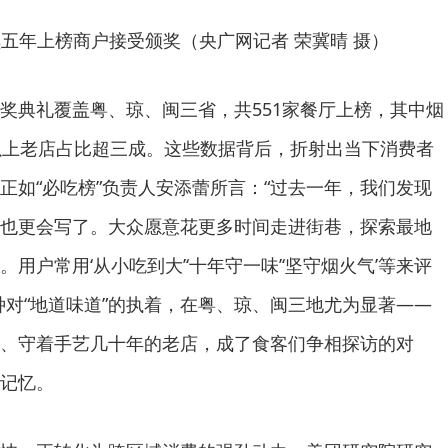
五年上榜商户接受颁奖（央广网记者 荣冀晴 摄）
奖典礼覆盖粤、琼、闽三省，共551家餐厅上榜，其中烟
以上老店占比超三成。这些数据背后，折射出当下消费者
正如“必吃榜”负责人安添蕾所言：“过去一年，我们发现
也更会写了。大众愿意花更多时间走进街巷，探索最地
用户常用‘从小吃到大’‘十年守一味’‘坚守烟火气’等来评
种对“地道味道”的执着，在粤、琼、闽三地尤为显著——
、守着手艺几十年的老店，成了食客们争相探访的对
记忆。