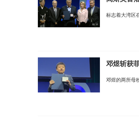
标志着大湾区
邓煜斩获菲
邓煜的两所母