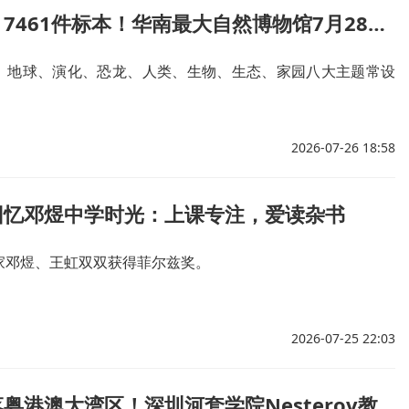
八大展厅、7461件标本！华南最大自然博物馆7月28日深圳开馆
、地球、演化、恐龙、人类、生物、生态、家园八大主题常设
2026-07-26 18:58
回忆邓煜中学时光：上课专注，爱读杂书
家邓煜、王虹双双获得菲尔兹奖。
2026-07-25 22:03
高斯奖首落粤港澳大湾区！深圳河套学院Nesterov教授斩获应用数学最高荣誉