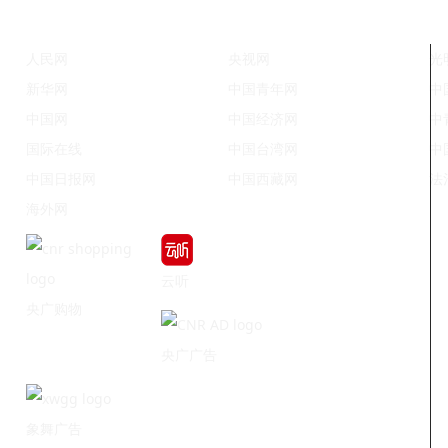
人民网
央视网
光
新华网
中国青年网
中
中国网
中国经济网
中
国际在线
中国台湾网
中
中国日报网
中国西藏网
法
海外网
云听
央广购物
央广广告
象舞广告