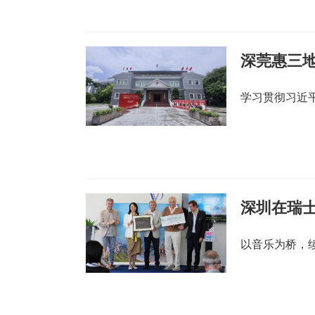
深莞惠三
学习贯彻习近
深圳在瑞士
以音乐为桥，