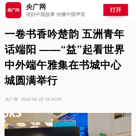
央广网
讲好中国故事 传播中国声音
一卷书香吟楚韵 五洲青年
话端阳 ——“益”起看世界
中外端午雅集在书城中心
城圆满举行
源：央广网
2026-06-20 18:34:45