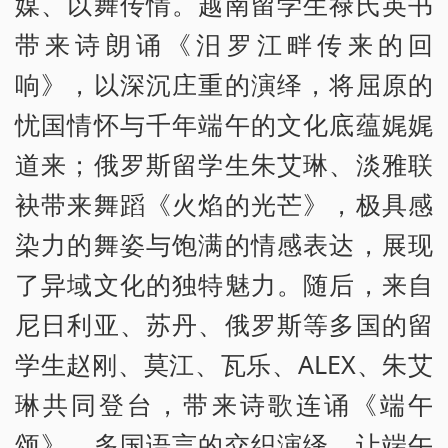
媒、以舞传情。越南留学生禄氏英书
带来诗朗诵《汨罗江畔传来的回
响》，以深沉庄重的演绎，将屈原的
忧国情怀与千年端午的文化底蕴娓娓
道来；俄罗斯留学生朱艾琳、淡雅联
袂带来舞蹈《火焰的光芒》，极具感
染力的舞姿与饱满的情感表达，展现
了异域文化的独特魅力。随后，来自
尼日利亚、苏丹、俄罗斯等多国的留
学生赵刚、莫江、瓦乐、ALEX、朱艾
琳共同登台，带来诗歌连诵《端午
颂》。多国语言的交织演绎，让端午