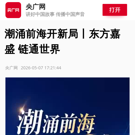
央广网
讲好中国故事 传播中国声音
潮涌前海开新局丨东方嘉
盛 链通世界
源：央广网
2026-05-07 17:21:44