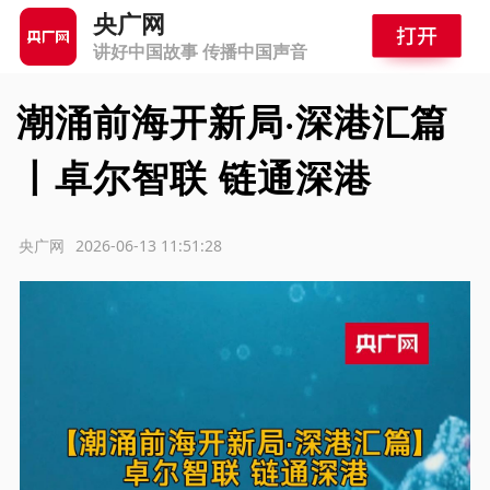
央广网
讲好中国故事 传播中国声音
潮涌前海开新局·深港汇篇
丨卓尔智联 链通深港
源：央广网
2026-06-13 11:51:28