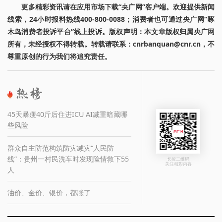
更多精彩资讯请在应用市场下载“央广网”客户端。欢迎提供新闻
线索，24小时报料热线400-800-0088；消费者也可通过央广网“啄
木鸟消费者投诉平台”线上投诉。版权声明：本文章版权归属央广网
所有，未经授权不得转载。转载请联系：cnrbanquan@cnr.cn，不
尊重原创的行为我们将追究责任。
45天暴瘦40斤后住进ICU AI减重暗藏哪
些风险
群众自主防范构筑防灾减灾“人民防
线”：贵州一村民洗车时发现险情救下55
长按二维码
关注精彩内容
人
油价、金价、银价，都涨了