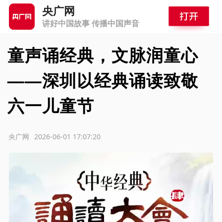
央广网
讲好中国故事 传播中国声音
童声诵经典，文脉润童心
——深圳以经典诵读致敬
六一儿童节
源：央广网
2026-06-01 17:07:20