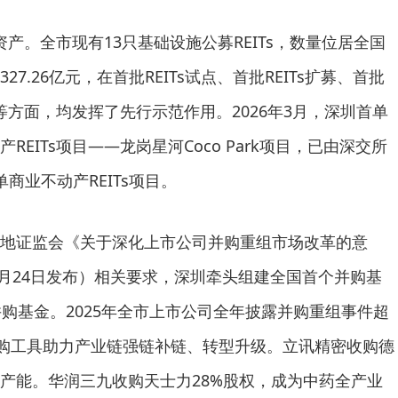
活资产。全市现有13只基础设施公募REITs，数量位居全国
7.26亿元，在首批REITs试点、首批REITs扩募、首批
市等方面，均发挥了先行示范作用。2026年3月，深圳首单
EITs项目——龙岗星河Coco Park项目，已由深交所
商业不动产REITs项目。
地证监会《关于深化上市公司并购重组市场改革的意
9月24日发布）相关要求，深圳牵头组建全国首个并购基
并购基金。2025年全市上市公司全年披露并购重组事件超
并购工具助力产业链强链补链、转型升级。立讯精密收购德
产能。华润三九收购天士力28%股权，成为中药全产业