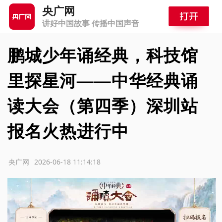
央广网
讲好中国故事 传播中国声音
鹏城少年诵经典，科技馆
里探星河——中华经典诵
读大会（第四季）深圳站
报名火热进行中
源：央广网
2026-06-18 11:14:18