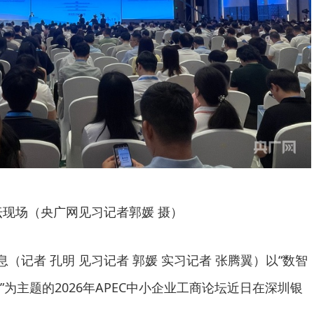
坛现场（央广网见习记者郭媛 摄）
息（记者 孔明 见习记者 郭媛 实习记者 张腾翼）以“数智
为主题的2026年APEC中小企业工商论坛近日在深圳银